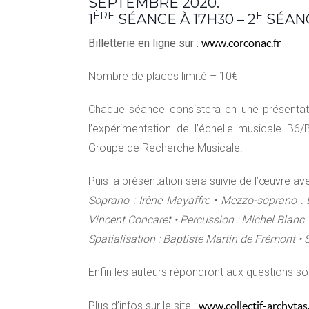
SEPTEMBRE 2020.
ÈRE
E
1
SÉANCE À 17H30 – 2
SÉANC
Billetterie en ligne sur :
www.corconac.fr
Nombre de places limité – 10€
Chaque séance consistera en une présentation
l’expérimentation de l’échelle musicale B6/
Groupe de Recherche Musicale.
Puis la présentation sera suivie de l’œuvre ave
Soprano : Irène Mayaffre • Mezzo-soprano : L
Vincent Concaret • Percussion : Michel Blanc
Spatialisation : Baptiste Martin de Frémont • 
Enfin les auteurs répondront aux questions so
Plus d’infos sur le site :
www.collectif-archyta