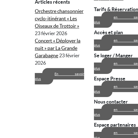
Articles récents
Tarifs & Réservatio
Orchestre chansonnier
en savo
cyclo-itinérant « Les
plus
Oiseaux de Trottoir »
Accès et plan
23 février 2026
Concert « Déployer la
en savo
plus
nuit » par La Grande
Garabagne
23 février
Se loger / Manger
2026
en savo
plus
En savoir
Espace Presse
plus
en savo
plus
Nous contacter
en savo
plus
Espace partenaires
en savo
plus