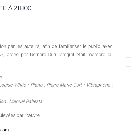
E À 21H00
 par les auteurs, afin de familiariser le public avec
B7, créée par Bernard Durr lorsqu’il était membre du
c :
ouise White • Piano : Pierre-Marie Curt • Vibraphone :
Son : Manuel Ballesta
ulevées par l’œuvre.
s.com