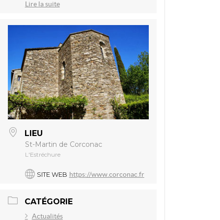
Lire la suite
LIEU
St-Martin de Corconac
L'Estréchure
SITE WEB
https://www.corconac.fr
CATÉGORIE
Actualités